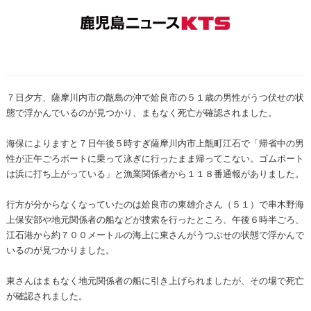
７日夕方、薩摩川内市の甑島の沖で姶良市の５１歳の男性がうつ伏せの状
態で浮かんでいるのが見つかり、まもなく死亡が確認されました。
海保によりますと７日午後５時すぎ薩摩川内市上甑町江石で「帰省中の男
性が正午ごろボートに乗って泳ぎに行ったまま帰ってこない。ゴムボート
は浜に打ち上がっている」と漁業関係者から１１８番通報がありました。
行方が分からなくなっていたのは姶良市の東雄介さん（５１）で串木野海
上保安部や地元関係者の船などが捜索を行ったところ、午後６時半ごろ、
江石港から約７００メートルの海上に東さんがうつぶせの状態で浮かんで
いるのが見つかりました。
東さんはまもなく地元関係者の船に引き上げられましたが、その場で死亡
が確認されました。