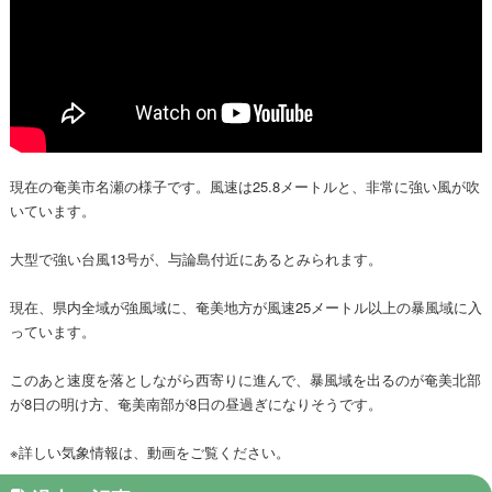
現在の奄美市名瀬の様子です。風速は25.8メートルと、非常に強い風が吹
いています。
大型で強い台風13号が、与論島付近にあるとみられます。
現在、県内全域が強風域に、奄美地方が風速25メートル以上の暴風域に入
っています。
このあと速度を落としながら西寄りに進んで、暴風域を出るのが奄美北部
が8日の明け方、奄美南部が8日の昼過ぎになりそうです。
※詳しい気象情報は、動画をご覧ください。