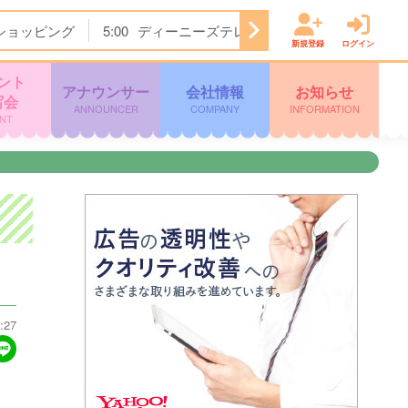
ショッピング
5:00
ディーニーズテレビショッピング
5:30
新規登録
ログイン
ント
アナウンサー
会社情報
お知らせ
写会
ANNOUNCER
COMPANY
INFORMATION
NT
:27