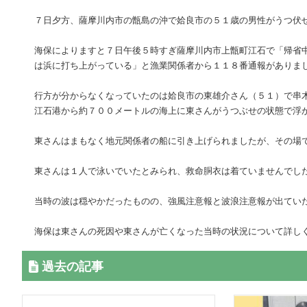
７日夕方、薩摩川内市の甑島の沖で姶良市の５１歳の男性がうつ伏
海保によりますと７日午後５時すぎ薩摩川内市上甑町江石で「帰省
は浜に打ち上がっている」と漁業関係者から１１８番通報がありま
行方が分からなくなっていたのは姶良市の東雄介さん（５１）で串
江石港から約７００メートルの海上に東さんがうつぶせの状態で浮
東さんはまもなく地元関係者の船に引き上げられましたが、その場
東さんは１人で泳いでいたとみられ、救命胴衣は着ていませんでし
当時の波は穏やかだったものの、強風注意報と波浪注意報が出てい
海保は東さんの死因や東さんが亡くなった当時の状況について詳し
過去の記事