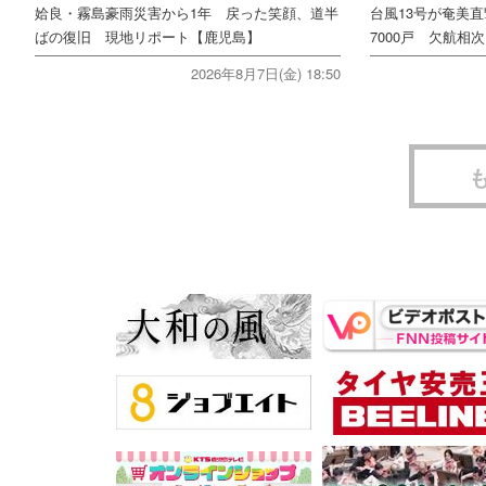
姶良・霧島豪雨災害から1年 戻った笑顔、道半
台風13号が奄美
ばの復旧 現地リポート【鹿児島】
7000戸 欠航相
2026年8月7日(金) 18:50