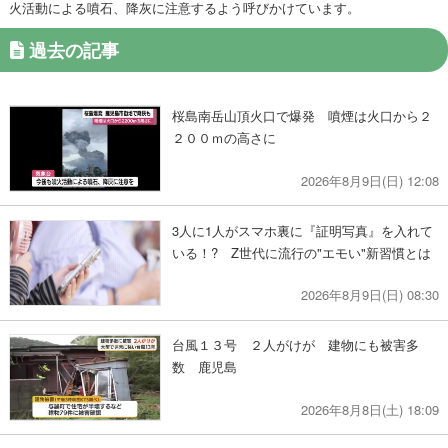
火活動による噴石、降灰に注意するよう呼びかけています。
過去の記事
桜島南岳山頂火口で爆発 噴煙は火口から２
２００ｍの高さに
2026年8月9日(日) 12:08
3人に1人がスマホ裏に『証明写真』を入れて
いる！? Z世代に流行の"エモい"新習慣とは
2026年8月9日(日) 08:30
台風１３号 ２人がけが 建物にも被害多
数 鹿児島
2026年8月8日(土) 18:09