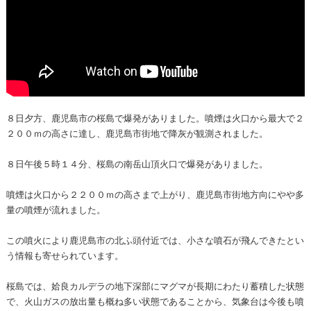
８日夕方、鹿児島市の桜島で爆発がありました。噴煙は火口から最大で２
２００ｍの高さに達し、鹿児島市街地で降灰が観測されました。
８日午後５時１４分、桜島の南岳山頂火口で爆発がありました。
噴煙は火口から２２００ｍの高さまで上がり、鹿児島市街地方向にやや多
量の噴煙が流れました。
この噴火により鹿児島市の北ふ頭付近では、小さな噴石が飛んできたとい
う情報も寄せられています。
桜島では、姶良カルデラの地下深部にマグマが長期にわたり蓄積した状態
で、火山ガスの放出量も概ね多い状態であることから、気象台は今後も噴