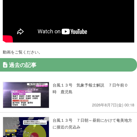
動画をご覧ください。
過去の記事
台風１３号 気象予報士解説 ７日午前０
時 鹿児島
2026年8月7日(金) 00:18
台風１３号 ７日朝～昼前にかけて奄美地方
に接近の見込み