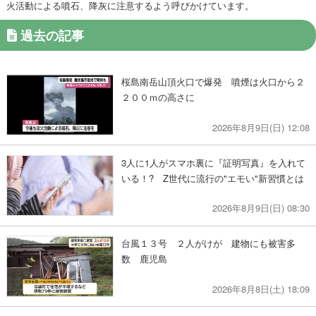
火活動による噴石、降灰に注意するよう呼びかけています。
過去の記事
桜島南岳山頂火口で爆発 噴煙は火口から２
２００ｍの高さに
2026年8月9日(日) 12:08
3人に1人がスマホ裏に『証明写真』を入れて
いる！? Z世代に流行の"エモい"新習慣とは
2026年8月9日(日) 08:30
台風１３号 ２人がけが 建物にも被害多
数 鹿児島
2026年8月8日(土) 18:09