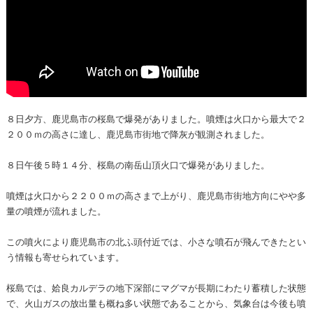
８日夕方、鹿児島市の桜島で爆発がありました。噴煙は火口から最大で２
２００ｍの高さに達し、鹿児島市街地で降灰が観測されました。
８日午後５時１４分、桜島の南岳山頂火口で爆発がありました。
噴煙は火口から２２００ｍの高さまで上がり、鹿児島市街地方向にやや多
量の噴煙が流れました。
この噴火により鹿児島市の北ふ頭付近では、小さな噴石が飛んできたとい
う情報も寄せられています。
桜島では、姶良カルデラの地下深部にマグマが長期にわたり蓄積した状態
で、火山ガスの放出量も概ね多い状態であることから、気象台は今後も噴