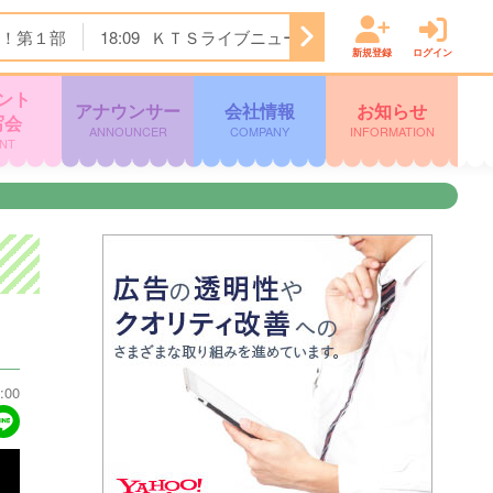
！第１部
18:09
ＫＴＳライブニュース
19:00
明治安田Ｊ
新規登録
ログイン
ント
アナウンサー
会社情報
お知らせ
写会
ANNOUNCER
COMPANY
INFORMATION
NT
:00