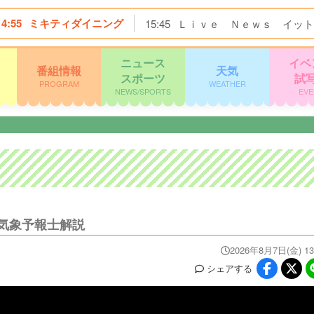
14:55
ミキティダイニング
15:45
Ｌｉｖｅ Ｎｅｗｓ イット
ニュース
イベ
番組情報
天気
スポーツ
試
PROGRAM
WEATHER
NEWS/SPORTS
EVE
？気象予報士解説
2026年8月7日(金) 13
シェア
する