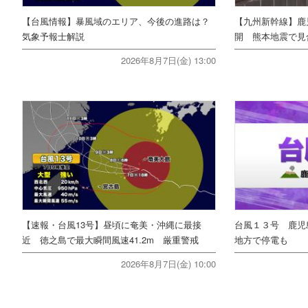
【台風情報】暴風域のエリア、今後の進路は？
【九州新幹線】鹿
気象予報士解説
開 熊本地震で見
2026年8月7日(金) 13:00
【速報・台風13号】昼頃に奄美・沖縄に最接
台風１３号 鹿児
近 徳之島で最大瞬間風速41.2m 厳重警戒
地方で停電も
2026年8月7日(金) 10:00