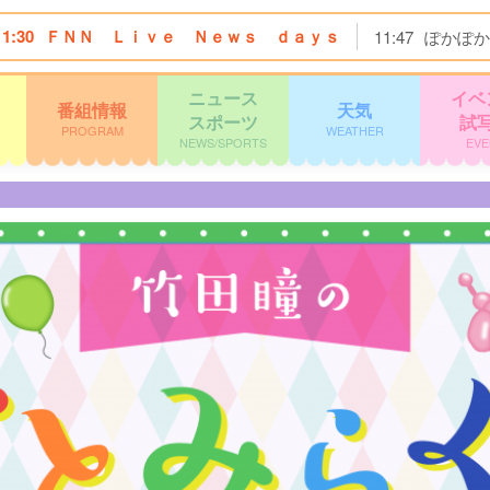
11:30
ＦＮＮ Ｌｉｖｅ Ｎｅｗｓ ｄａｙｓ
11:47
ぽかぽか
ニュース
イベ
番組情報
天気
スポーツ
試
PROGRAM
WEATHER
NEWS/SPORTS
EVE