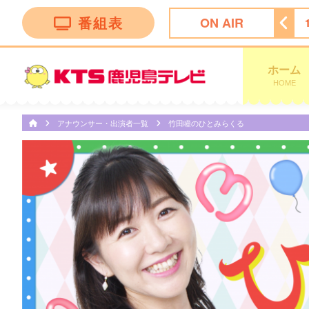
番組表
ON AIR
レビ
9:00
ノンストップ！
11:24
チェック！かごしま
ホーム
HOME
アナウンサー・出演者一覧
竹田瞳のひとみらくる