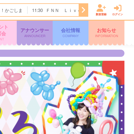
ク！かごしま
11:30
ＦＮＮ Ｌｉｖｅ Ｎｅｗｓ ｄａｙｓ
新規登録
ログイン
ント
アナウンサー
会社情報
お知らせ
写会
ANNOUNCER
COMPANY
INFORMATION
NT