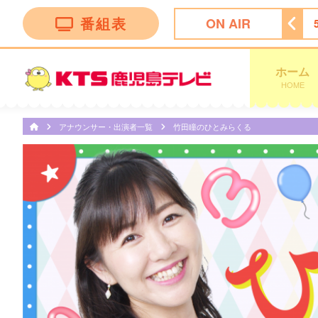
番組表
ON AIR
ッピング
4:55
ビタブリッドジャパンテレビショッピング
ホーム
HOME
アナウンサー・出演者一覧
竹田瞳のひとみらくる