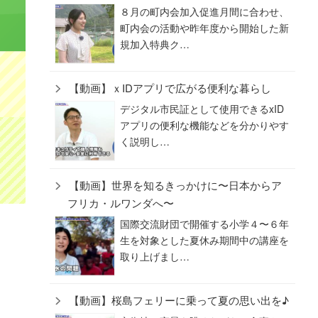
８月の町内会加入促進月間に合わせ、
町内会の活動や昨年度から開始した新
規加入特典ク…
【動画】ｘIDアプリで広がる便利な暮らし
デジタル市民証として使用できるxID
アプリの便利な機能などを分かりやす
く説明し…
！
【動画】世界を知るきっかけに〜日本からア
フリカ・ルワンダへ〜
国際交流財団で開催する小学４〜６年
生を対象とした夏休み期間中の講座を
取り上げまし…
【動画】桜島フェリーに乗って夏の思い出を♪