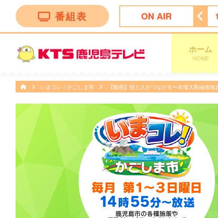
番組表
ON AIR
ング
14:50
ぽよチャンネル
14:55
ミキティダイニング
ホーム
HOME
いまコレ！かごしま市
【動画】技と人がつながる〜本場大島紬地域