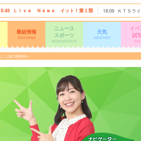
15:45
Ｌｉｖｅ Ｎｅｗｓ イット！第１部
18:09
ＫＴＳライ
ニュース
イベ
番組情報
天気
スポーツ
試
PROGRAM
WEATHER
NEWS/SPORTS
EVE
おこし協力隊隊員〜