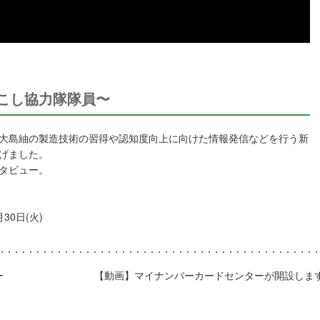
こし協力隊隊員〜
大島紬の製造技術の習得や認知度向上に向けた情報発信などを行う新
げました。
タビュー。
30日(火)
ー
【動画】マイナンバーカードセンターが開設しま