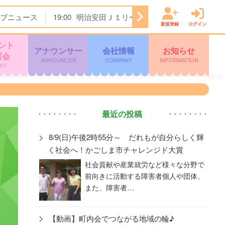
ブニュース
19:00
明治安田Ｊ１リーグ開幕戦 横浜Ｆ・マリノ
新規登録
ログイン
ント
アナウンサー
会社情報
お知らせ
写会
ANNOUNCER
COMPANY
INFORMATION
NT
最近の投稿
8/9(日)午後2時55分～ だれもが自分らしく輝
く社会へ！かごしま市チャレンジド大賞
社会貢献や産業就労など様々な分野で
前向きに活動する障害者個人や団体、
また、障害者…
【動画】町内会でつながる地域の輪♪