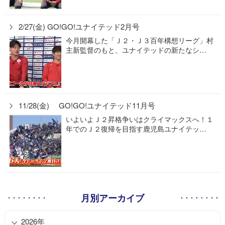
2/27(金) GO!GO!ユナイテッド2月号
今月開幕した「Ｊ２・Ｊ３百年構想リーグ」村
主新監督のもと、ユナイテッドの新たなシ…
11/28(金) GO!GO!ユナイテッド11月号
いよいよＪ２昇格争いはクライマックスへ！１
年でのＪ２復帰を目指す鹿児島ユナイテッ…
月別アーカイブ
2026年