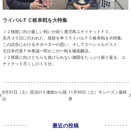
ライバルＦＣ岐阜戦を大特集
Ｊ２残留に向け厳しい戦いが続く鹿児島ユナイテッドＦＣ。
先月３０日に行われた、残留を争うライバルＦＣ岐阜戦を大特集。
この試合にかけるサポーターの思い、そしてスペシャルゲスト、
元日本代表ＦＷ巻誠一郎がこの一戦を徹底解説。
Ｊ２残留に向けどちらも負けられない激闘をたっぷり振り返る、ユ
ナイテッド尽くしの１５分。
8月31日（土）泥沼の５連敗から脱
11月30日（土）今シーズン最終
出
章
最近の投稿