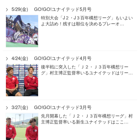
5/29(金) GO!GO!ユナイテッド5月号
特別大会「J２・J３百年構想リーグ」もいよい
よ大詰め！残すは順位を決めるプレーオ…
4/24(金) GO!GO!ユナイテッド4月号
後半戦に突入した「Ｊ２・Ｊ３百年構想リー
グ」村主博正監督率いるユナイテッドはリー…
3/27(金) GO!GO!ユナイテッド3月号
先月開幕した「Ｊ２・Ｊ３百年構想リーグ」村
主博正監督率いる新生ユナイテッドはここ…