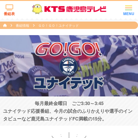
番組表
MENU
番組情報
ＧＯ！ＧＯ！ユナイテッド
毎月最終金曜日 ごご3:30～3:45
ユナイテッド応援番組、今月の試合のふりかえりや選手のイン
タビューなど鹿児島ユナイテッドFC満載の15分。