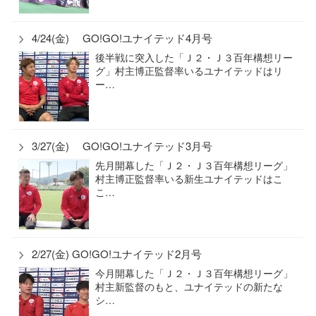
4/24(金) GO!GO!ユナイテッド4月号
後半戦に突入した「Ｊ２・Ｊ３百年構想リー
グ」村主博正監督率いるユナイテッドはリ
ー…
3/27(金) GO!GO!ユナイテッド3月号
先月開幕した「Ｊ２・Ｊ３百年構想リーグ」
村主博正監督率いる新生ユナイテッドはこ
こ…
2/27(金) GO!GO!ユナイテッド2月号
今月開幕した「Ｊ２・Ｊ３百年構想リーグ」
村主新監督のもと、ユナイテッドの新たな
シ…