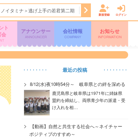
＜ノイタミナ＞逃げ上手の若君第二期
24:15
ＦＮＮ Ｌｉｖｅ
新規登録
ログイン
ント
アナウンサー
会社情報
お知らせ
写会
ANNOUNCER
COMPANY
INFORMATION
NT
最近の投稿
8/12(水)夜10時54分～ 岐阜県との絆を深める
鹿児島県と岐阜県は1971年に姉妹県
盟約を締結し、両県青少年の派遣・受
け入れを相…
【動画】自然と共生する社会へ～ネイチャー
ポジティブのすすめ～