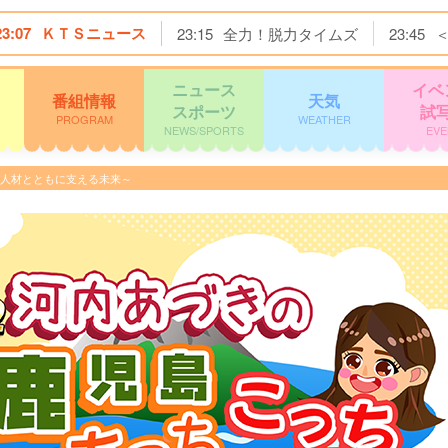
23:07
ＫＴＳニュース
23:15
全力！脱力タイムズ
23:45
ニュース
イベ
番組情報
天気
スポーツ
試
PROGRAM
WEATHER
NEWS/SPORTS
EVE
国人材とともに支える未来～