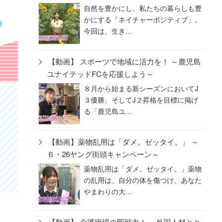
自然を豊かにし、私たちの暮らしも豊
かにする「ネイチャーポジティブ」。
今回は、生き…
【動画】 スポーツで地域に活力を！ ～鹿児島
ユナイテッドFCを応援しよう～
８月から始まる新シーズンにおいてJ
３優勝、そしてJ２昇格を目標に掲げ
る「鹿児島ユ…
【動画】薬物乱用は「ダメ。ゼッタイ。」 ～
６・26ヤング街頭キャンペーン～
薬物乱用は「ダメ。ゼッタイ。」薬物
の乱用は、自分の体を傷つけ、あなた
やまわりの大…
【動画】 介護現場の即戦力！ ～外国人材とと