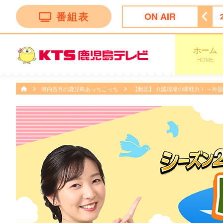
番組表
ON AIR
Ｐ
21:45
かまいたちの瞬間回答！〜６０秒でお悩み解決〜
ホーム
HOME
河内杏月の鹿児島あっちこっち
【動画】 介護現場の即戦力！ ～外