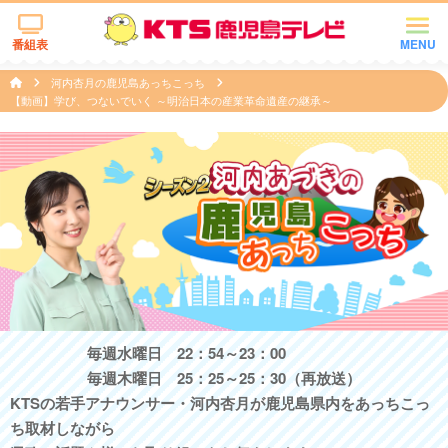
番組表
MENU
河内杏月の鹿児島あっちこっち
【動画】学び、つないでいく ～明治日本の産業革命遺産の継承～
毎週水曜日 22：54～23：00
毎週木曜日 25：25～25：30（再放送）
KTSの若手アナウンサー・河内杏月が鹿児島県内をあっちこっ
ち取材しながら