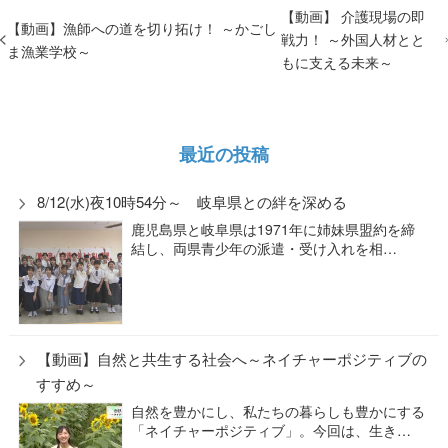
【動画】 介護現場の即
【動画】漁師への道を切り拓け！ ～かごし
戦力！ ～外国人材とと
ま漁業学校～
もに支える未来～
最近の投稿
8/12(水)夜10時54分～ 岐阜県との絆を深める
鹿児島県と岐阜県は1971年に姉妹県盟約を締
結し、両県青少年の派遣・受け入れを相…
【動画】自然と共生する社会へ～ネイチャーポジティブの
すすめ～
自然を豊かにし、私たちの暮らしも豊かにする
「ネイチャーポジティブ」。今回は、生き…