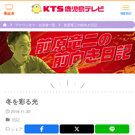
番組表
MENU
アナウンサー・出演者一覧
前原竜二の前向き日記
冬を彩る光
2018.11.30
日記
シェア