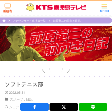
番組表
MENU
アナウンサー・出演者一覧
前原竜二の前向き日記
ソフトテニス部
2022.05.31
スポーツ
日記
シェア