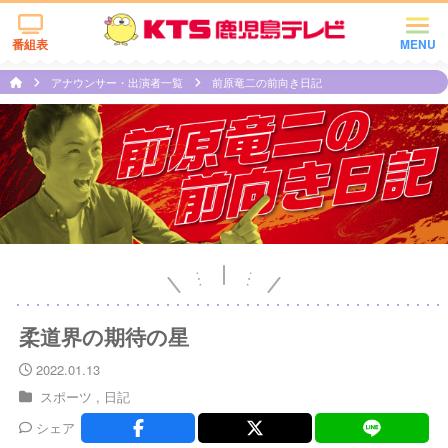
番組表
MENU
アナウンサー・出演者一覧
前原竜二の前向き日記
柔道界の期待の星
2022.01.13
スポーツ
日記
シェア