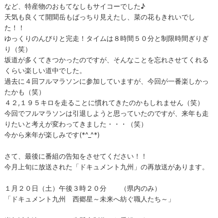
など、特産物のおもてなしもサイコーでした♪
天気も良くて開聞岳もばっちり見えたし、菜の花もきれいでし
た！！
ゆっくりのんびりと完走！タイムは８時間５０分と制限時間ぎりぎ
り（笑）
坂道が多くてきつかったのですが、そんなことを忘れさせてくれる
くらい楽しい道中でした。
過去に４回フルマラソンに参加していますが、今回が一番楽しかっ
たかも（笑）
４２
,
１９５キロを走ることに慣れてきたのかもしれません（笑）
今回でフルマラソンは引退しようと思っていたのですが、来年も走
りたいと考えが変わってきました・・・（笑）
今から来年が楽しみです
(*^_^*)
さて、最後に番組の告知をさせてください！！
今月上旬に放送された「ドキュメント九州」の再放送があります。
１月２０日（土）午後３時２０分 （県内のみ）
「ドキュメント九州 西郷星～未来へ紡ぐ職人たち～」