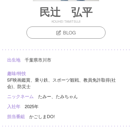
民辻󠄀 弘平
KOUHEI TAMITSUJI
BLOG
出生地
千葉県市川市
趣味/特技
SF映画鑑賞、乗り鉄、スポーツ観戦、教員免許取得(社
会)、防災士
ニックネーム
たみー、たみちゃん
入社年
2025年
担当番組
かごしまDO!