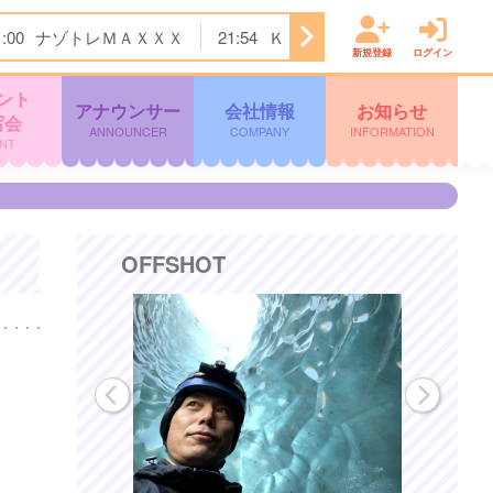
1:00
ナゾトレＭＡＸＸＸ
21:54
ＫＴＳニュース
22:00
＜
新規登録
ログイン
ント
アナウンサー
会社情報
お知らせ
写会
ANNOUNCER
COMPANY
INFORMATION
NT
OFFSHOT