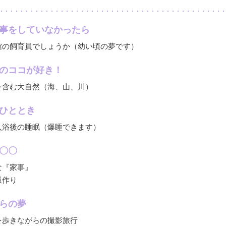
事をしていなかったら
館の飼育員でしょうか（幼い頃の夢です）
のココが好き！
を含む大自然（海、山、川）
ひととき
入浴後の睡眠（爆睡できます）
〇〇
な『家事』
飯作り
らの夢
を歩きながらの撮影旅行