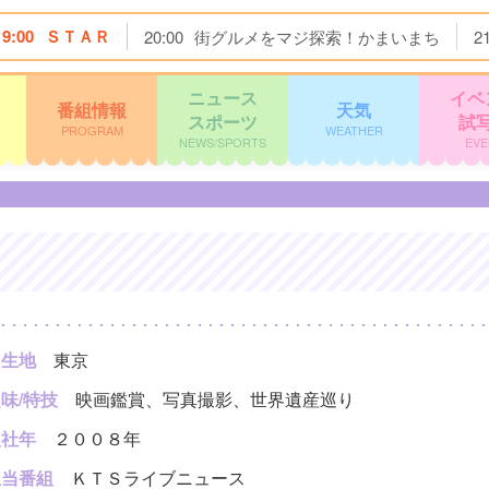
19:00
ＳＴＡＲ
20:00
街グルメをマジ探索！かまいまち
2
ニュース
イベ
番組情報
天気
スポーツ
試
PROGRAM
WEATHER
NEWS/SPORTS
EVE
出生地
東京
味/特技
映画鑑賞、写真撮影、世界遺産巡り
入社年
２００８年
担当番組
ＫＴＳライブニュース