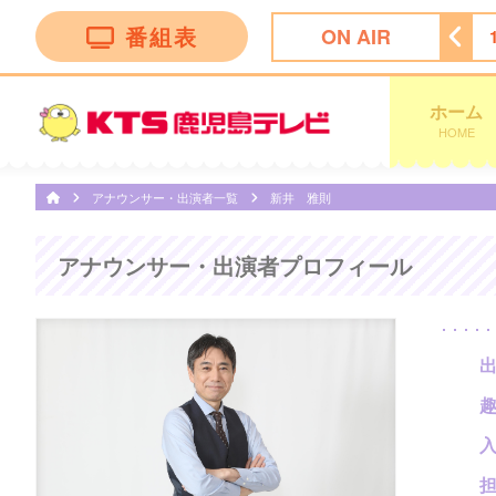
番組表
ON AIR
 Ｎｅｗｓ イット！第１部
18:09
ＫＴＳライブニュース
ホーム
HOME
アナウンサー・出演者一覧
新井 雅則
アナウンサー・出演者プロフィール
趣