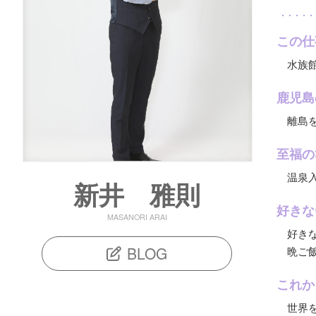
この仕
水族
鹿児島
離島
至福の
温泉
新井 雅則
好きな
MASANORI ARAI
好き
BLOG
晩ご
これか
世界