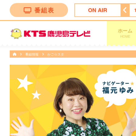
番組表
ON AIR
 ｄａｙｓ
11:47
ぽかぽか
13:50
テレビショッピング
ホーム
HOME
番組情報
かご☆スタ