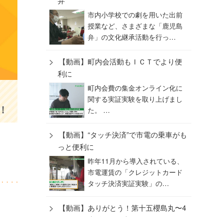
弁”
市内小学校での劇を用いた出前
授業など、さまざまな「鹿児島
弁」の文化継承活動を行っ…
【動画】町内会活動もＩＣＴでより便
利に
町内会費の集金オンライン化に
関する実証実験を取り上げまし
！
た。 …
【動画】“タッチ決済”で市電の乗車がも
っと便利に
昨年11月から導入されている、
市電運賃の「クレジットカード
タッチ決済実証実験」の…
【動画】ありがとう！第十五櫻島丸〜4