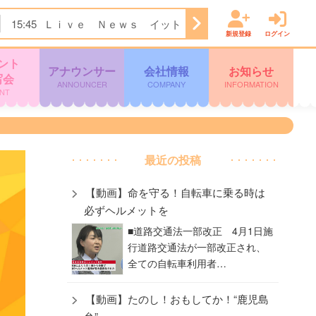
15:45
Ｌｉｖｅ Ｎｅｗｓ イット！第１部
18:09
ＫＴＳ
新規登録
ログイン
ント
アナウンサー
会社情報
お知らせ
写会
ANNOUNCER
COMPANY
INFORMATION
NT
最近の投稿
【動画】命を守る！自転車に乗る時は
必ずヘルメットを
​■道路交通法一部改正 4月1日施
行道路交通法が一部改正され、
全ての自転車利用者…
【動画】たのし！おもしてか！“鹿児島