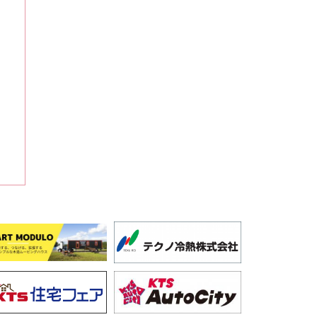
一
場所：鹿屋市文化会館
時間：午後1時開場、午後2時開演
2026年8月16日
第17回鹿児島ママブラスみゅうファミリーコンサート
場所：宝山ホール
時間：午後1時20分開場、午後2時開演、午後4時終演
問合せ：090-2710-8411
2026年8月16日
パイプオルガンってどんな音？夏のわくわくコンサー
ト
場所：霧島国際音楽ホール（みやまコンセール）主ホ
ール
時間：午後2時開演、午後3時終演予定
問合せ：0995-78-8000
2026年8月16日
第68回 川内川花火大会
場所：川内川河川敷一帯（薩摩川内市西開聞町～大小