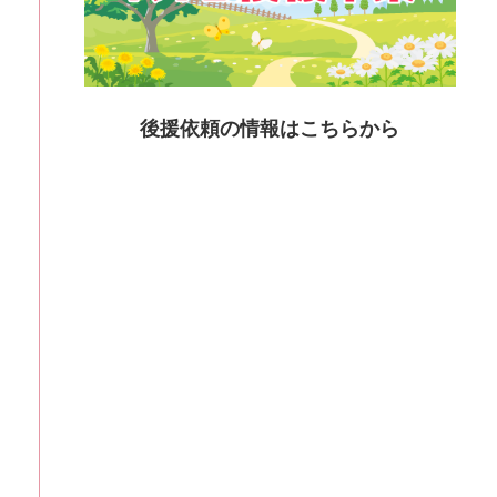
問合せ：0996-32-2049
2026年7月1日～2026年8月31日（応募期間）
まもろう動物の命 絵画コンクール2026
場所：第一生命保険株式会社鹿児島支社
後援依頼の情報はこちらから
時間：※10月末～11月初旬に表彰式、11月末～12月初
旬に山形屋ななテラスギャラリーに展示予定
問合せ：099－224－8200
2026年7月14日～2026年8月30日
令和8年度里見弴生誕記念展示「まごころで結ばれた
縁－薩摩川内と有島家－」
場所：川内まごころ文学館 ２階ホール
時間：午前9時～午後5時（入館は午後4時30分まで）
問合せ：0996-25-5580
2026年7月18日～2026年8月23日
昆虫ナイトワンダーランド
場所：御船町恐竜博物館
時間：午前9時～午後5時
問合せ：096－351－1140