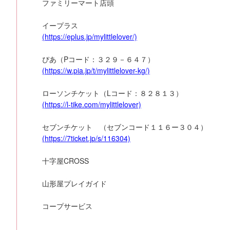
ファミリーマート店頭
イープラス
(https://eplus.jp/mylittlelover/)
ぴあ（Pコード：３２９－６４７）
(https://w.pia.jp/t/mylittlelover-kg/)
ローソンチケット（Lコード：８２８１３）
(https://l-tike.com/mylittlelover)
セブンチケット （セブンコード１１６ー３０４）
(https://7ticket.jp/s/116304)
十字屋CROSS
山形屋プレイガイド
コープサービス