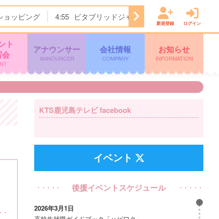
ショッピング
4:55
ビタブリッドジャパンテレビショッピング
新規登録
ログイン
ント
アナウンサー
会社情報
お知らせ
写会
ANNOUNCER
COMPANY
INFORMATION
NT
KTS鹿児島テレビ facebook
イベント
後援イベントスケジュール
2026年3月1日
高校生就職ガイドブック「ハピワク」