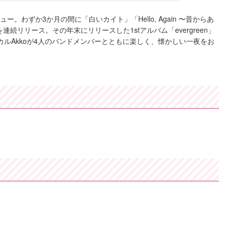
」でデビュー。わずか3か月の間に「白いカイト」「Hello, Again 〜昔からあ
リリース。その年末にリリースした1stアルバム「evergreen」
カルAkkoが4人のバンドメンバーとともに楽しく、懐かしい一夜をお