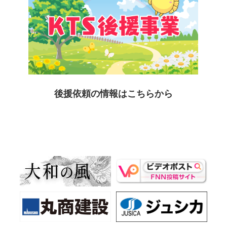
鹿児島キッズプログラミングコンテスト
場所：表彰式会場：鹿児島大学
問合せ：099－203－0408
2026年7月1日～2026年8月31日（応募期間）
まもろう動物の命 絵画コンクール2026
場所：第一生命保険株式会社鹿児島支社
時間：※10月末～11月初旬に表彰式、11月末～12月初旬に山形屋な
後援依頼の情報はこちらから
なテラスギャラリーに展示予定
問合せ：099－224－8200
2026年7月14日～2026年8月30日
令和8年度里見弴生誕記念展示「まごころで結ばれた縁－薩摩川内
と有島家－」
場所：川内まごころ文学館 ２階ホール
時間：午前9時～午後5時（入館は午後4時30分まで）
問合せ：0996-25-5580
2026年7月18日～2026年8月23日
昆虫ナイトワンダーランド
場所：御船町恐竜博物館