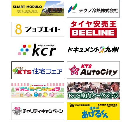
時間：午前9時～午後5時
問合せ：096－351－1140
2026年7月18日～2026年11月8日
上野原縄文の森第76回企画展 新発見！かごしまの遺跡2026～発
掘調査速報展～
場所：上野原縄文の森 企画展示室
時間：午前9時～午後5時
問合せ：0995-48-5701
2026年7月20日～2026年8月31日
ハトの日かごしま
場所：鹿児島市内図書館など
問合せ：090－5507－7579
2026年7月21日～2026年9月18日
令和8年度 トンボロ芸術村・ふれあい交流事業
場所：薩摩川内市甑島振興局等
問合せ：0996-22-2267
2026年7月29日～2026年8月11日