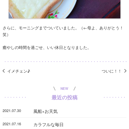
さらに、モーニングまでついていました。（
←
母よ、ありがとう
！
）
笑
癒やしの時間を過ごせ、いい休日となりました。
イメチェン♪
ついに！！
NEW
最近の投稿
2021.07.30
風船×お天気
2021.07.16
カラフルな毎日