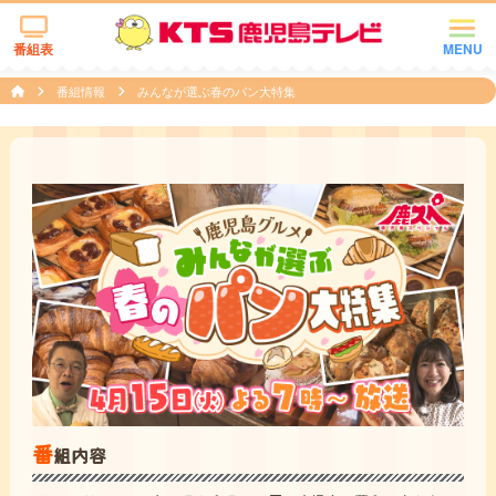
番組表
MENU
番組情報
みんなが選ぶ春のパン大特集
番
組内容