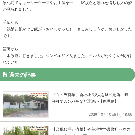
改札前ではキャリーケースやお土産を手に、家族らと別れを惜しむ人の姿
が見られました。
千葉から
「鶏飯と卵かけご飯が（おいしかった）。さしみしょうゆ、おいしかった
です」
福岡から
「水族館に行きました。ジンベエザメ見ました。イルカがたくさん飛びは
ねていた」
過去の記事
「白トラ営業」会社社長2人を略式起訴 無
許可でカンパチなど運送か【鹿児島】
2026年8月10日(月) 18:55
【台風13号が直撃】奄美地方で農業用ハウス