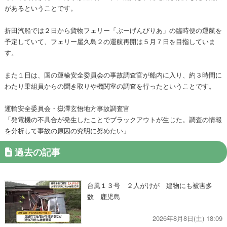
があるということです。
折田汽船では２日から貨物フェリー「ぶーげんびりあ」の臨時便の運航を
予定していて、フェリー屋久島２の運航再開は５月７日を目指していま
す。
また１日は、国の運輸安全委員会の事故調査官が船内に入り、約３時間に
わたり乗組員からの聞き取りや機関室の調査を行ったということです。
運輸安全委員会・嶽澤玄悟地方事故調査官
「発電機の不具合が発生したことでブラックアウトが生じた。調査の情報
を分析して事故の原因の究明に努めたい」
過去の記事
台風１３号 ２人がけが 建物にも被害多
数 鹿児島
2026年8月8日(土) 18:09