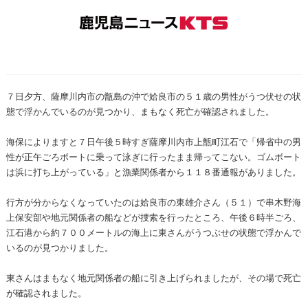
７日夕方、薩摩川内市の甑島の沖で姶良市の５１歳の男性がうつ伏せの状
態で浮かんでいるのが見つかり、まもなく死亡が確認されました。
海保によりますと７日午後５時すぎ薩摩川内市上甑町江石で「帰省中の男
性が正午ごろボートに乗って泳ぎに行ったまま帰ってこない。ゴムボート
は浜に打ち上がっている」と漁業関係者から１１８番通報がありました。
行方が分からなくなっていたのは姶良市の東雄介さん（５１）で串木野海
上保安部や地元関係者の船などが捜索を行ったところ、午後６時半ごろ、
江石港から約７００メートルの海上に東さんがうつぶせの状態で浮かんで
いるのが見つかりました。
東さんはまもなく地元関係者の船に引き上げられましたが、その場で死亡
が確認されました。