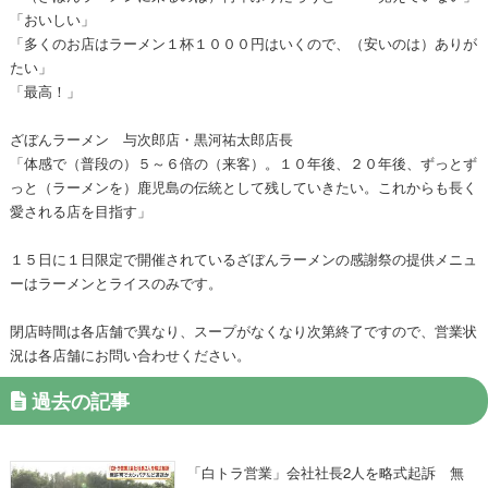
「おいしい」
「多くのお店はラーメン１杯１０００円はいくので、（安いのは）ありが
たい」
「最高！」
ざぼんラーメン 与次郎店・黒河祐太郎店長
「体感で（普段の）５～６倍の（来客）。１０年後、２０年後、ずっとず
っと（ラーメンを）鹿児島の伝統として残していきたい。これからも長く
愛される店を目指す」
１５日に１日限定で開催されているざぼんラーメンの感謝祭の提供メニュ
ーはラーメンとライスのみです。
閉店時間は各店舗で異なり、スープがなくなり次第終了ですので、営業状
況は各店舗にお問い合わせください。
過去の記事
「白トラ営業」会社社長2人を略式起訴 無