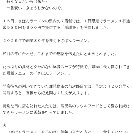
「特別な日だから（来た）
「一番安い、きょうしかないので」
１５日、さぼんラーメンの県内の７店舗では、１日限定でラーメン１杯通
常９８０円を６００円で提供する「感謝祭」を開催しました。
２０２６年で創業８０年を迎えるざぼんラーメン。
節目の年に合わせ、これまでの感謝を伝えたいと企画されました。
たっぷりの具材とクセのない豚骨スープが特徴で、県民に長く愛されてき
た看板メニューの「ざぼんラーメン」。
開店待ちの列ができていた鹿児島市の与次郎店では、予定より２０分早く
開店すると、直後から絶え間なく注文が入ります。
特別な日に店を訪れた人たちは、鹿児島のソウルフードとして愛され続け
てきたラーメンに舌鼓を打っていました。
客
「（ざぼんラーメンに来るのは）何年ぶりだろうと・・・覚えていない」