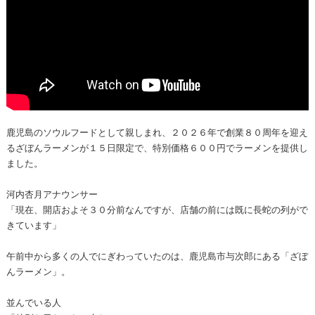
鹿児島のソウルフードとして親しまれ、２０２６年で創業８０周年を迎え
るざぼんラーメンが１５日限定で、特別価格６００円でラーメンを提供し
ました。
河内杏月アナウンサー
「現在、開店およそ３０分前なんですが、店舗の前には既に長蛇の列がで
きています」
午前中から多くの人でにぎわっていたのは、鹿児島市与次郎にある「ざぼ
んラーメン」。
並んでいる人