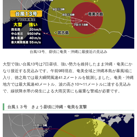
台風13号、昼頃に奄美・沖縄に最接近の見込み
大型で強い台風13号は7日昼頃、強い勢力を維持したまま沖縄・奄美にか
なり接近する見込みです。午前9時現在、奄美全域と沖縄本島が暴風域に
入り、徳之島では最大瞬間風速41.2メートルを観測しました。奄美・沖縄
地方では最大風速40メートル、波の高さ10〜11メートルに達する見込み
で、線状降水帯の発生による大雨災害にも厳重な警戒が必要です。
台風１３号 きょう昼頃に沖縄・奄美を直撃