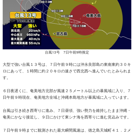
台風13号 7日午前9時推定
大型で強い台風１３号は、７日午前９時には沖永良部島の東南東約３０キ
ロにあって、１時間に約２０キロの速さで西北西へ進んでいたとみられま
す。
６日夜遅くに、奄美地方北部が風速２５メートル以上の暴風域に入り、７
日午前９時現在、奄美地方全域と沖縄本島地方が暴風域に入っています。
台風は引き続き西寄りに進み、７日昼頃、強い勢力を維持したまま沖縄・
奄美にかなり接近し、９日にかけて東シナ海を西寄りに進む見込みです。
７日午前９時までに観測された最大瞬間風速は、徳之島天城町４１．２メ