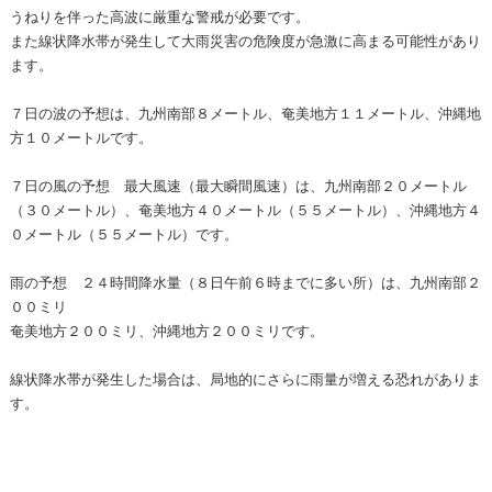
うねりを伴った高波に厳重な警戒が必要です。
また線状降水帯が発生して大雨災害の危険度が急激に高まる可能性があり
ます。
７日の波の予想は、九州南部８メートル、奄美地方１１メートル、沖縄地
方１０メートルです。
７日の風の予想 最大風速（最大瞬間風速）は、九州南部２０メートル
（３０メートル）、奄美地方４０メートル（５５メートル）、沖縄地方４
０メートル（５５メートル）です。
雨の予想 ２４時間降水量（８日午前６時までに多い所）は、九州南部２
００ミリ
奄美地方２００ミリ、沖縄地方２００ミリです。
線状降水帯が発生した場合は、局地的にさらに雨量が増える恐れがありま
す。