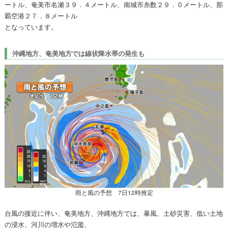
ートル、奄美市名瀬３９．４メートル、南城市糸数２９．０メートル、那
覇空港２７．８メートル
となっています。
沖縄地方、奄美地方では線状降水帯の発生も
雨と風の予想 7日12時推定
台風の接近に伴い、奄美地方、沖縄地方では、暴風、土砂災害、低い土地
の浸水、河川の増水や氾濫、