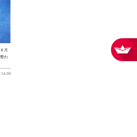
を８月
件整わ
14:09