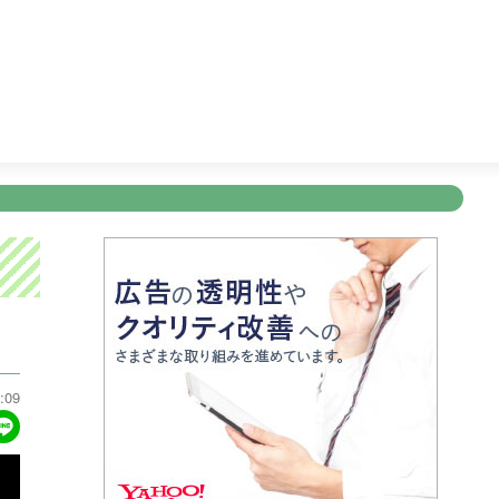
ショッピング
27:45
天気予報
27:46
ぽよチャンネル
2
新規登録
ログイン
ント
アナウンサー
会社情報
お知らせ
写会
ANNOUNCER
COMPANY
INFORMATION
NT
:09