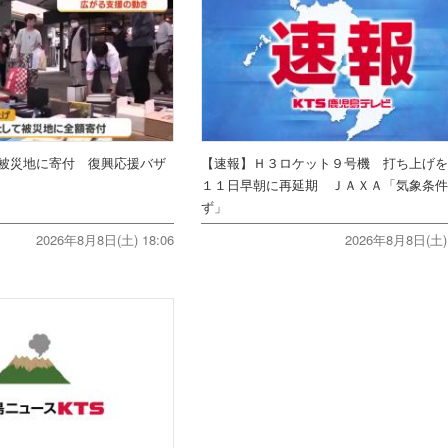
被災地に寄付 復興応援バザ
【速報】Ｈ３ロケット９号機 打ち上げ
１１日早朝に再延期 ＪＡＸＡ「気象条
ず」
2026年8月8日(土) 18:06
2026年8月8日(土) 