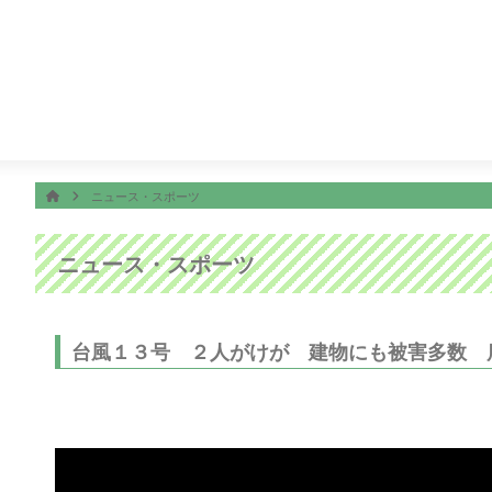
番組表
ON AIR
ンのうまい！にサンキュー〜
26:15
ディノスＴＨＥストア
ホーム
HOME
ニュース・スポーツ
ニュース・スポーツ
台風１３号 ２人がけが 建物にも被害多数 