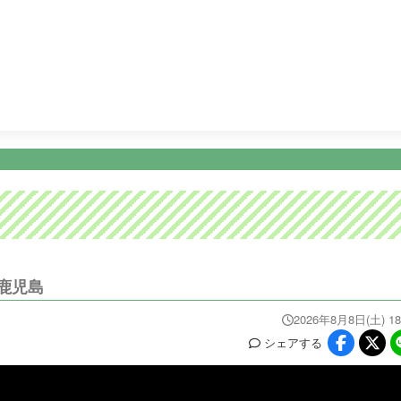
26:45
ビタブリッドジャパンテレビショッピング
27:15
テレビ
ニュース
イベ
番組情報
天気
スポーツ
試
PROGRAM
WEATHER
NEWS/SPORTS
EVE
鹿児島
2026年8月8日(土) 18
シェア
する