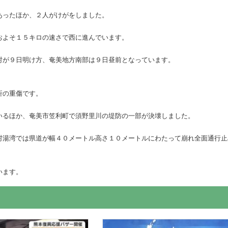
あったほか、２人がけがをしました。
およそ１５キロの速さで西に進んでいます。
村が９日明け方、奄美地方南部は９日昼前となっています。
折の重傷です。
いるほか、奄美市笠利町で須野里川の堤防の一部が決壊しました。
村湯湾では県道が幅４０メートル高さ１０メートルにわたって崩れ全面通行止
います。