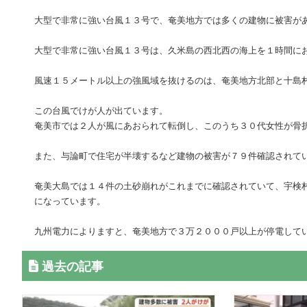
大型で非常に強い台風１３号で、奄美地方では多くの建物に被害が
大型で非常に強い台風１３号は、久米島の西北西の海上を１時間に
風速１５メートル以上の強風域を抜けるのは、奄美地方北部と十島
この台風でけが人が出ています。
奄美市では２人が風にあおられて転倒し、このうち３０代女性が骨
また、与論町で住宅が半壊するなど建物の被害が７９件確認されて
奄美大島では１４件の土砂崩れがこれまでに確認されていて、宇検
になっています。
九州電力によりますと、奄美地方で３万２０００戸以上が停電して
過去の記事