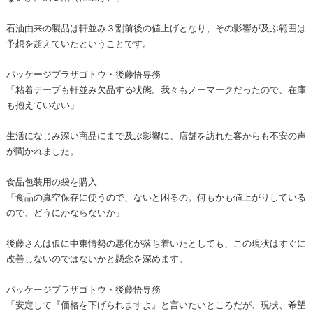
石油由来の製品は軒並み３割前後の値上げとなり、その影響が及ぶ範囲は
予想を超えていたということです。
パッケージプラザゴトウ・後藤悟専務
「粘着テープも軒並み欠品する状態。我々もノーマークだったので、在庫
も抱えていない」
生活になじみ深い商品にまで及ぶ影響に、店舗を訪れた客からも不安の声
が聞かれました。
食品包装用の袋を購入
「食品の真空保存に使うので、ないと困るの。何もかも値上がりしている
ので、どうにかならないか」
後藤さんは仮に中東情勢の悪化が落ち着いたとしても、この現状はすぐに
改善しないのではないかと懸念を深めます。
パッケージプラザゴトウ・後藤悟専務
「安定して『価格を下げられますよ』と言いたいところだが、現状、希望