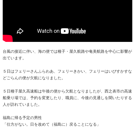
台風の接近に伴い、海の便では種子・屋久航路や奄美航路を中心に影響が
出ています。
５日はフェリーさんふらわあ、フェリーきかい、フェリーはいびすかすな
どごらんの便が欠航になりました。
５日種子屋久高速船は午後の便から欠航となりましたが、西之表市の高速
船乗り場では、予約を変更したり、職員に、今後の見通しを聞いたりする
人が訪れていました。
福島に帰る予定の男性
「仕方がない。日を改めて（福島に）戻ることになる」