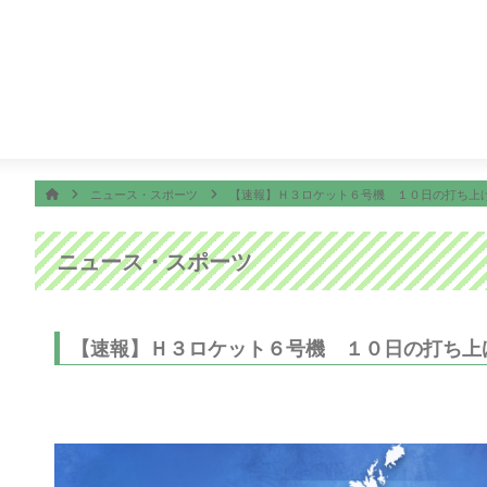
番組表
ON AIR
3:52
オープニング
ホーム
HOME
ニュース・スポーツ
【速報】Ｈ３ロケット６号機 １０日の打ち上
ニュース・スポーツ
【速報】Ｈ３ロケット６号機 １０日の打ち上