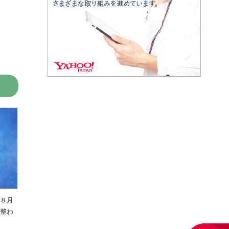
を８月
件整わ