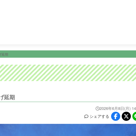
4:00
ＭＥＪテレビショッピング
4:30
テレビショッピング
ニュース
イベ
番組情報
天気
スポーツ
試
PROGRAM
WEATHER
NEWS/SPORTS
EVE
げ延期
げ延期
2026年6月8日(月) 14
シェア
する