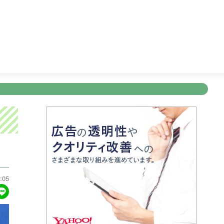
5:00
ディーニーズテレビショッピング
5:30
テレビショッピ
新規登録
ログイン
ント
アナウンサー
会社情報
お知らせ
写会
ANNOUNCER
COMPANY
INFORMATION
NT
:05