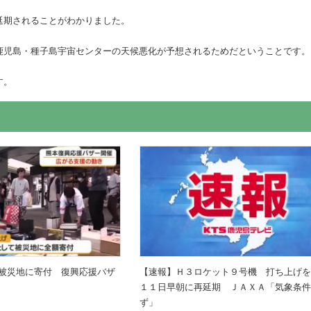
延期されることがわかりました。
鹿児島・種子島宇宙センターの天候悪化が予想されるためだということです。
す。
被災地に寄付 復興応援バザ
【速報】Ｈ３ロケット９号機 打ち上げ
１１日早朝に再延期 ＪＡＸＡ「気象条
ず」