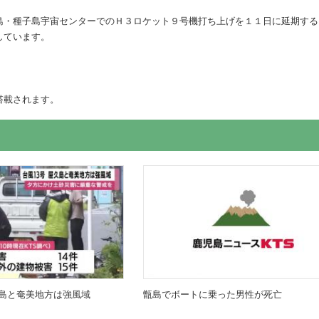
島・種子島宇宙センターでのＨ３ロケット９号機打ち上げを１１日に延期する
しています。
搭載されます。
島と奄美地方は強風域
甑島でボートに乗った男性が死亡