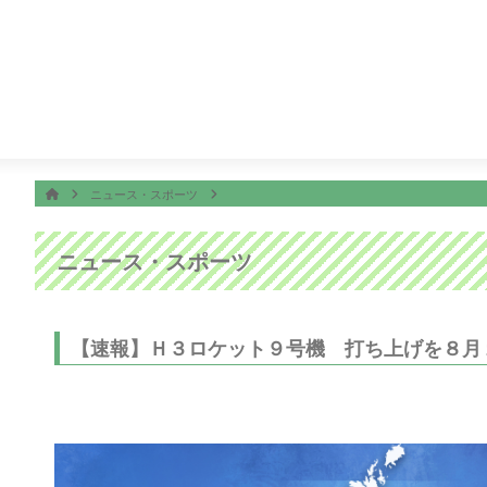
番組表
ON AIR
バッテリィズ夢の映画出演大作戦！
13:55
ぽよチャンネル
ホーム
HOME
ニュース・スポーツ
ニュース・スポーツ
【速報】Ｈ３ロケット９号機 打ち上げを８月