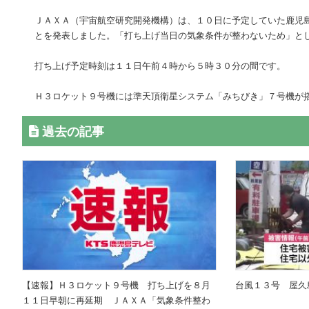
ＪＡＸＡ（宇宙航空研究開発機構）は、１０日に予定していた鹿児
とを発表しました。「打ち上げ当日の気象条件が整わないため」と
打ち上げ予定時刻は１１日午前４時から５時３０分の間です。
Ｈ３ロケット９号機には準天頂衛星システム「みちびき」７号機が
過去の記事
【速報】Ｈ３ロケット９号機 打ち上げを８月
台風１３号 屋久
１１日早朝に再延期 ＪＡＸＡ「気象条件整わ