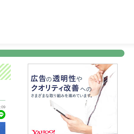
ビリバボー
15:55
ＦＮＳ九州８局共同制作「ドキュメント九
新規登録
ログイン
ント
アナウンサー
会社情報
お知らせ
写会
ANNOUNCER
COMPANY
INFORMATION
NT
:09