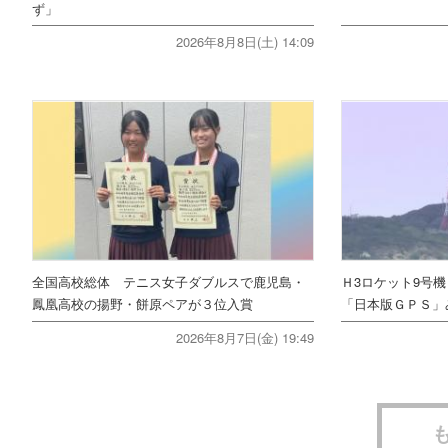
ず」
2026年8月8日(土) 14:09
全国高校総体 テニス女子ダブルスで鹿児島・
Ｈ3ロケット9号
鳳凰高校の揚野・餅原ペアが３位入賞
「日本版ＧＰＳ」
2026年8月7日(金) 19:49