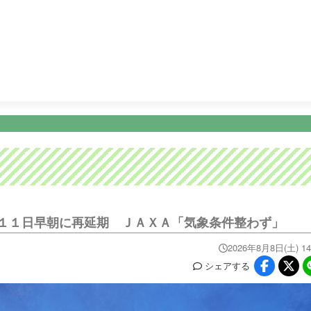
14:00
リリーとリリー〜大分アート旅〜
14:55
奇跡体験！アン
ニュース
イベ
番組情報
天気
スポーツ
試
PROGRAM
WEATHER
NEWS/SPORTS
EVE
１１日早朝に再延期 ＪＡＸＡ「気象条件整わず」
2026年8月8日(土) 14
シェア
する