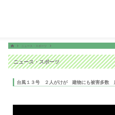
番組表
ON AIR
3:52
オープニング
ホーム
HOME
ニュース・スポーツ
ニュース・スポーツ
台風１３号 ２人がけが 建物にも被害多数 