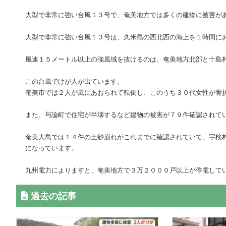
大型で非常に強い台風１３号で、奄美地方では多くの建物に被害が
大型で非常に強い台風１３号は、久米島の西北西の海上を１時間に
風速１５メートル以上の強風域を抜けるのは、奄美地方北部と十島
この台風でけが人が出ています。
奄美市では２人が風にあおられて転倒し、このうち３０代女性が骨
また、与論町で住宅が半壊するなど建物の被害が７９件確認されて
奄美大島では１４件の土砂崩れがこれまでに確認されていて、宇検
になっています。
九州電力によりますと、奄美地方で３万２０００戸以上が停電して
過去の記事