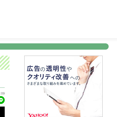
5:00
ディーニーズテレビショッピング
5:30
テレビショッピ
新規登録
ログイン
ント
アナウンサー
会社情報
お知らせ
写会
ANNOUNCER
COMPANY
INFORMATION
NT
:09