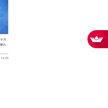
を８月
件整わ
14:09