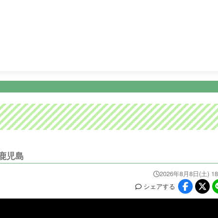
4:00
ＭＥＪテレビショッピング
4:30
テレビショッピング
ニュース
イベ
番組情報
天気
スポーツ
試
PROGRAM
WEATHER
NEWS/SPORTS
EVE
鹿児島
2026年8月8日(土) 18
シェア
する