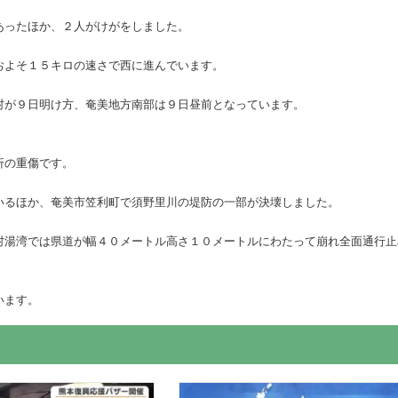
あったほか、２人がけがをしました。
およそ１５キロの速さで西に進んでいます。
村が９日明け方、奄美地方南部は９日昼前となっています。
折の重傷です。
いるほか、奄美市笠利町で須野里川の堤防の一部が決壊しました。
村湯湾では県道が幅４０メートル高さ１０メートルにわたって崩れ全面通行止
います。