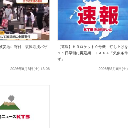
被災地に寄付 復興応援バザ
【速報】Ｈ３ロケット９号機 打ち上げ
１１日早朝に再延期 ＪＡＸＡ「気象条
ず」
2026年8月8日(土) 18:06
2026年8月8日(土) 