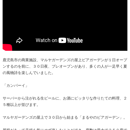
鹿児島市の商業施設、マルヤガーデンズの屋上ビアガーデンが１日オープ
ンするのを前に、３０日夜、プレオープンがあり、多くの人が一足早く夏
の風物詩を楽しんでいました。
「カンパーイ」
サーバーから注がれる生ビールに、お酒にピッタリな作りたての料理、２
５種以上が並びます。
マルヤガーデンズの屋上で３０日から始まる「まるやのビアガーデン」。
屋根があって天候を気にせず楽しむことができ、席数は最大で２５０席で