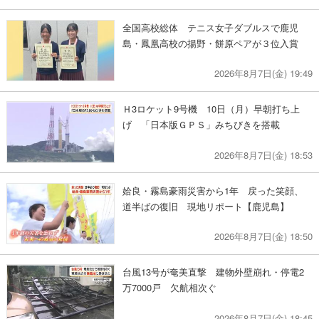
全国高校総体 テニス女子ダブルスで鹿児
島・鳳凰高校の揚野・餅原ペアが３位入賞
2026年8月7日(金) 19:49
Ｈ3ロケット9号機 10日（月）早朝打ち上
げ 「日本版ＧＰＳ」みちびきを搭載
2026年8月7日(金) 18:53
姶良・霧島豪雨災害から1年 戻った笑顔、
道半ばの復旧 現地リポート【鹿児島】
2026年8月7日(金) 18:50
台風13号が奄美直撃 建物外壁崩れ・停電2
万7000戸 欠航相次ぐ
2026年8月7日(金) 18:45