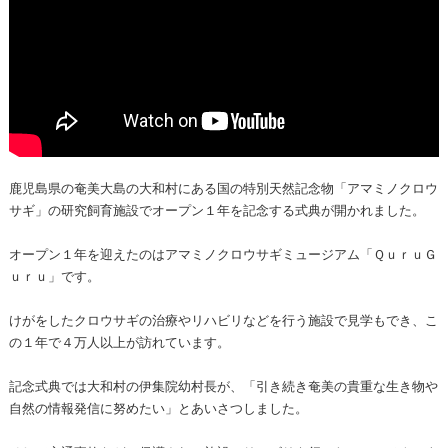
鹿児島県の奄美大島の大和村にある国の特別天然記念物「アマミノクロウ
サギ」の研究飼育施設でオープン１年を記念する式典が開かれました。
オープン１年を迎えたのはアマミノクロウサギミュージアム「ＱｕｒｕＧ
ｕｒｕ」です。
けがをしたクロウサギの治療やリハビリなどを行う施設で見学もでき、こ
の１年で４万人以上が訪れています。
記念式典では大和村の伊集院幼村長が、「引き続き奄美の貴重な生き物や
自然の情報発信に努めたい」とあいさつしました。