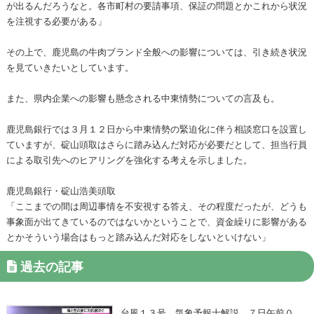
が出るんだろうなと。各市町村の要請事項、保証の問題とかこれから状況
を注視する必要がある」
その上で、鹿児島の牛肉ブランド全般への影響については、引き続き状況
を見ていきたいとしています。
また、県内企業への影響も懸念される中東情勢についての言及も。
鹿児島銀行では３月１２日から中東情勢の緊迫化に伴う相談窓口を設置し
ていますが、碇山頭取はさらに踏み込んだ対応が必要だとして、担当行員
による取引先へのヒアリングを強化する考えを示しました。
鹿児島銀行・碇山浩美頭取
「ここまでの間は周辺事情を不安視する答え、その程度だったが、どうも
事象面が出てきているのではないかということで、資金繰りに影響がある
とかそういう場合はもっと踏み込んだ対応をしないといけない」
過去の記事
台風１３号 気象予報士解説 ７日午前０