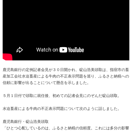
鹿児島銀行の定例記者会見が３０日開かれ、碇山浩美頭取は、指宿市の畜
産加工会社水迫畜産による牛肉の不正表示問題を巡り、ふるさと納税への
信頼に影響が出ることについて懸念を示しました。
５月１日付で頭取に就任後、初めての記者会見にのぞんだ碇山頭取。
水迫畜産による牛肉の不正表示問題について次のように話しました。
鹿児島銀行・碇山浩美頭取
「ひとつ心配しているのは、ふるさと納税の信頼度。これには多分の影響