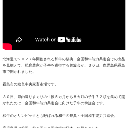
北海道で２０２７年開催される和牛の祭典、全国和牛能力共進会での出品
を見据えて、肥育農家が子牛を獲得する斡旋会が、３０日、鹿児島県霧島
市で開かれました。
霧島市の姶良中央家畜市場です。
３０日、県内選りすぐりの生後５カ月から８カ月の子牛７２頭を集めて開
かれたのは、全国和牛能力共進会に向けた子牛の斡旋会です。
和牛のオリンピックとも呼ばれる和牛の祭典・全国和牛能力共進会。
鹿児島県は前回、前々回と２回連続で日本一に輝きました。