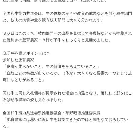
全国和牛能力共進会は、牛の体格の良さや改良の成果などを競う種牛部門
と、枝肉の肉質や量を競う枝肉部門に大きく分かれます。
３０日はこのうち、枝肉部門への出品を見据えて各農協などから推薦され
た腕利きの肥育農家１８軒が子牛をじっくりと見極めました。
Q.子牛を選ぶポイントは？
参加した肥育農家
「皮膚が柔らかいこと。牛の特徴をそろえていること」
「血統ごとの特徴が出ているか、（体が）大きくなる要素の一つとして皮
膚にゆとりがあること」
同じ牛に同じ入札価格が提示された場合は抽選となり、落札して顔をほこ
ろばせる農家の姿も見られました。
全国和牛能力共進会県推進協議会・草野昭徳推進委員長
「肥育農家には思いに近い牛を斡旋できたのではと胸をなでおろしてい
る」