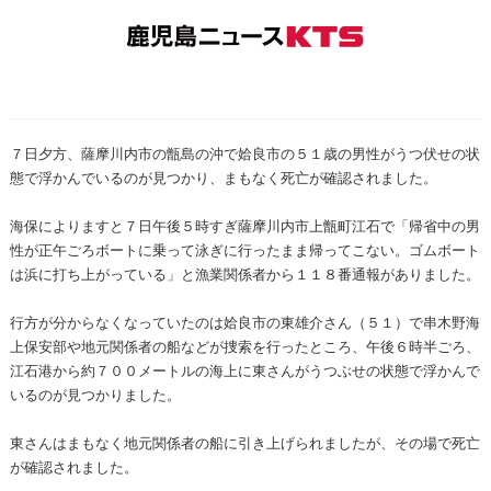
７日夕方、薩摩川内市の甑島の沖で姶良市の５１歳の男性がうつ伏せの状
態で浮かんでいるのが見つかり、まもなく死亡が確認されました。
海保によりますと７日午後５時すぎ薩摩川内市上甑町江石で「帰省中の男
性が正午ごろボートに乗って泳ぎに行ったまま帰ってこない。ゴムボート
は浜に打ち上がっている」と漁業関係者から１１８番通報がありました。
行方が分からなくなっていたのは姶良市の東雄介さん（５１）で串木野海
上保安部や地元関係者の船などが捜索を行ったところ、午後６時半ごろ、
江石港から約７００メートルの海上に東さんがうつぶせの状態で浮かんで
いるのが見つかりました。
東さんはまもなく地元関係者の船に引き上げられましたが、その場で死亡
が確認されました。