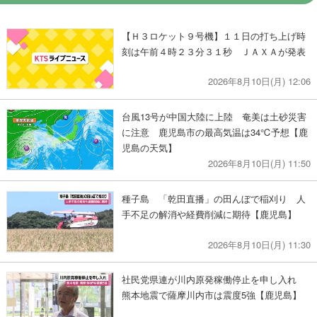
【Ｈ３ロケット９号機】１１日の打ち上げ時
刻は午前４時２３分３１秒 ＪＡＸＡが発表
2026年8月10日(月) 12:06
台風13号が中国大陸に上陸 奄美は土砂災害
に注意 鹿児島市の最高気温は34℃予想【鹿
児島の天気】
2026年8月10日(月) 11:50
種子島 「乾田直播」の田んぼで稲刈り 人
手不足の解消や経費削減に期待【鹿児島】
2026年8月10日(月) 11:30
社民党県連が川内原発稼働停止を申し入れ
熊本地震で薩摩川内市は震度5強【鹿児島】