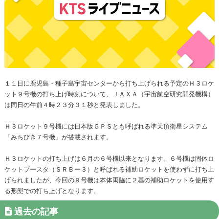
１１日に鹿児島・種子島宇宙センターから打ち上げられる予定のＨ３ロケ
ット９号機の打ち上げ時刻について、ＪＡＸＡ（宇宙航空研究開発機構）
は同日の午前４時２３分３１秒と発表しました。
Ｈ３ロケット９号機には日本版ＧＰＳとも呼ばれる準天頂衛星システム
「みちびき７号機」が搭載されます。
Ｈ３ロケットの打ち上げは６月の６号機以来となります。６号機は固体ロ
ケットブースタ（ＳＲＢー３）と呼ばれる補助ロケットを使わずに打ち上
げられましたが、今回の９号機は本体両脇に２基の補助ロケットを使用す
る形態での打ち上げとなります。
過去の記事