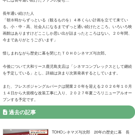
長年通い続けた人
「朝８時からずっといる（観るものを）４本くらい計画を立てて来てい
る。小・中・高、社会人になるまでずっと通い続けたところ。いろいろ映
画館はありますけどここしか思い出が詰まったところはない。２０年間、
今までありがとうございます」
惜しまれながら歴史に幕を閉じたＴＯＨＯシネマズ与次郎。
今後について大和リース鹿児島支店は「シネマコンプレックスとして継続
を予定している」とし、詳細は決まり次第発表するとしています。
また、フレスポジャングルパークは開業２０年を迎える２０２６年１０月
１４日から大規模な改装工事に入り、２０２７年夏ごろリニューアルオー
プンする予定です。
過去の記事
TOHOシネマズ与次郎 20年の歴史に幕 長