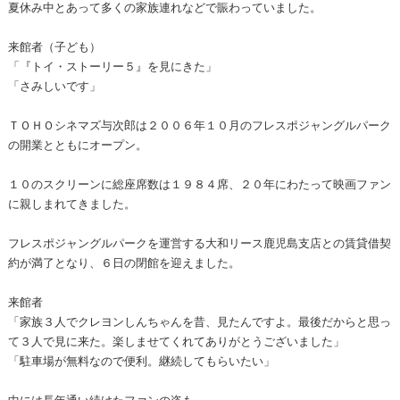
夏休み中とあって多くの家族連れなどで賑わっていました。
来館者（子ども）
「『トイ・ストーリー５』を見にきた」
「さみしいです」
ＴＯＨＯシネマズ与次郎は２００６年１０月のフレスポジャングルパーク
の開業とともにオープン。
１０のスクリーンに総座席数は１９８４席、２０年にわたって映画ファン
に親しまれてきました。
フレスポジャングルパークを運営する大和リース鹿児島支店との賃貸借契
約が満了となり、６日の閉館を迎えました。
来館者
「家族３人でクレヨンしんちゃんを昔、見たんですよ。最後だからと思っ
て３人で見に来た。楽しませてくれてありがとうございました」
「駐車場が無料なので便利。継続してもらいたい」
中には長年通い続けたファンの姿も…