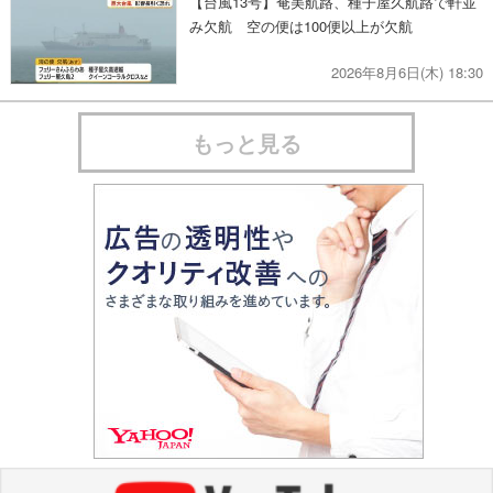
【台風13号】奄美航路、種子屋久航路で軒並
み欠航 空の便は100便以上が欠航
2026年8月6日(木) 18:30
もっと見る