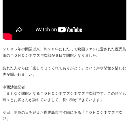
２００６年の開業以来、約２０年にわたって映画ファンに愛された鹿児島
市のＴＯＨＯシネマズ与次郎が６日で閉館となりました。
訪れた人からは「楽しませてくれてありがとう」という声や閉館を惜しむ
声が聞かれました。
中西沙綾記者
「まもなく閉館となるＴＯＨＯシネマズシネマズ与次郎です。この時間も
続々とお客さんが訪れていまして、長い列ができています」
６日、閉館の日を迎えた鹿児島市与次郎にある「ＴＯＨＯシネマズ与次
郎」。