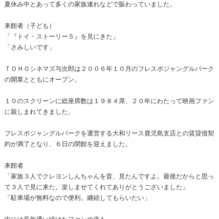
夏休み中とあって多くの家族連れなどで賑わっていました。
来館者（子ども）
「『トイ・ストーリー５』を見にきた」
「さみしいです」
ＴＯＨＯシネマズ与次郎は２００６年１０月のフレスポジャングルパーク
の開業とともにオープン。
１０のスクリーンに総座席数は１９８４席、２０年にわたって映画ファン
に親しまれてきました。
フレスポジャングルパークを運営する大和リース鹿児島支店との賃貸借契
約が満了となり、６日の閉館を迎えました。
来館者
「家族３人でクレヨンしんちゃんを昔、見たんですよ。最後だからと思っ
て３人で見に来た。楽しませてくれてありがとうございました」
「駐車場が無料なので便利。継続してもらいたい」
中には長年通い続けたファンの姿も…