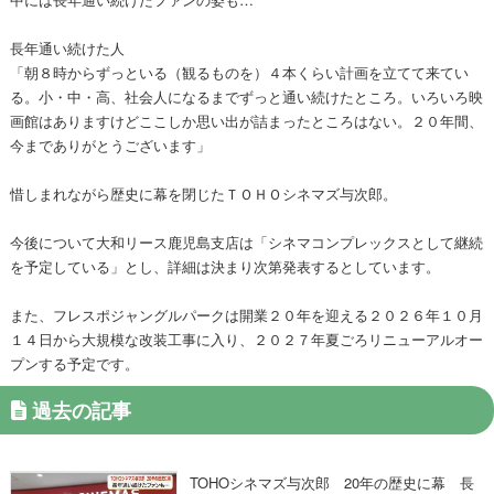
長年通い続けた人
「朝８時からずっといる（観るものを）４本くらい計画を立てて来てい
る。小・中・高、社会人になるまでずっと通い続けたところ。いろいろ映
画館はありますけどここしか思い出が詰まったところはない。２０年間、
今までありがとうございます」
惜しまれながら歴史に幕を閉じたＴＯＨＯシネマズ与次郎。
今後について大和リース鹿児島支店は「シネマコンプレックスとして継続
を予定している」とし、詳細は決まり次第発表するとしています。
また、フレスポジャングルパークは開業２０年を迎える２０２６年１０月
１４日から大規模な改装工事に入り、２０２７年夏ごろリニューアルオー
プンする予定です。
過去の記事
TOHOシネマズ与次郎 20年の歴史に幕 長