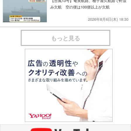
【台風13号】奄美航路、種子屋久航路で軒並
み欠航 空の便は100便以上が欠航
2026年8月6日(木) 18:30
もっと見る