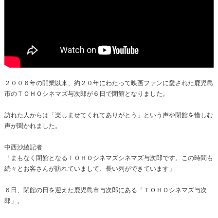
２００６年の開業以来、約２０年にわたって映画ファンに愛された鹿児島
市のＴＯＨＯシネマズ与次郎が６日で閉館となりました。
訪れた人からは「楽しませてくれてありがとう」という声や閉館を惜しむ
声が聞かれました。
中西沙綾記者
「まもなく閉館となるＴＯＨＯシネマズシネマズ与次郎です。この時間も
続々とお客さんが訪れていまして、長い列ができています」
６日、閉館の日を迎えた鹿児島市与次郎にある「ＴＯＨＯシネマズ与次
郎」。