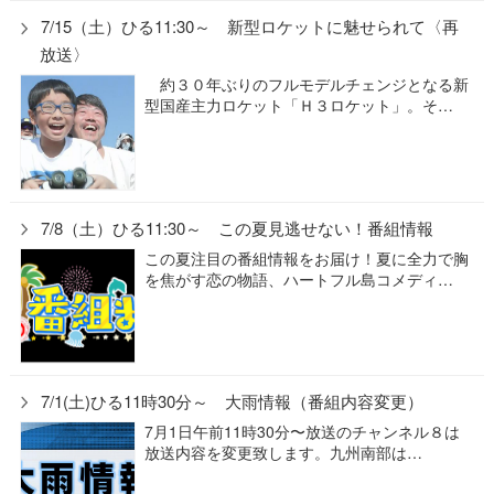
7/15（土）ひる11:30～ 新型ロケットに魅せられて〈再
放送〉
約３０年ぶりのフルモデルチェンジとなる新
型国産主力ロケット「Ｈ３ロケット」。そ…
7/8（土）ひる11:30～ この夏見逃せない！番組情報
この夏注目の番組情報をお届け！夏に全力で胸
を焦がす恋の物語、ハートフル島コメディ…
7/1(土)ひる11時30分～ 大雨情報（番組内容変更）
7月1日午前11時30分〜放送のチャンネル８は
放送内容を変更致します。九州南部は…