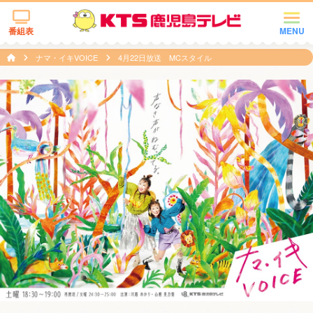
番組表
MENU
ナマ・イキVOICE
4月22日放送 MCスタイル