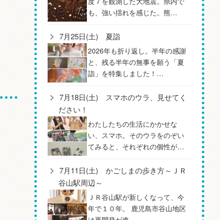
度７を観測した大地震。県内で
も、強い揺れを感じた。熊…
7月25日(土) 夏詣
2026年も折り返し。半年の感謝
と、残る半年の無事を願う「夏
詣」を特集しました！…
7月18日(土) スマホのウラ、見せてく
ださい！
わたしたちの生活にかかせな
い、スマホ。そのウラをのぞい
てみると、それぞれの個性が…
7月11日(土) かごしまの歩き方～ＪＲ
谷山駅周辺～
ＪＲ谷山駅が新しくなって、今
年で１０年。 鹿児島市谷山地区
は再開発が進…