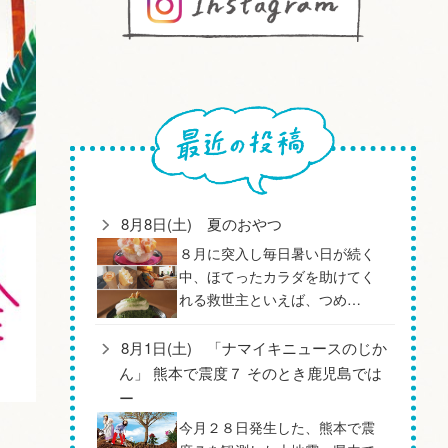
8月8日(土) 夏のおやつ
８月に突入し毎日暑い日が続く
中、ほてったカラダを助けてく
れる救世主といえば、つめ…
8月1日(土) 「ナマイキニュースのじか
ん」 熊本で震度７ そのとき鹿児島では
ー
今月２８日発生した、熊本で震