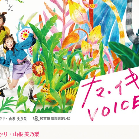
かり・山根 美乃梨