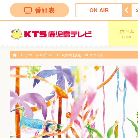
番組表
ON AIR
Ｅストア
26:45
ビタブリッドジャパンテレビショッピング
ホーム
HOME
ナマ・イキVOICE
4月23日放送 MCスタイル