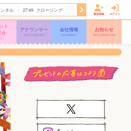
ャンネル
27:49
クロージング
新規登録
ログイン
ント
アナウンサー
会社情報
お知らせ
写会
ANNOUNCER
COMPANY
INFORMATION
NT