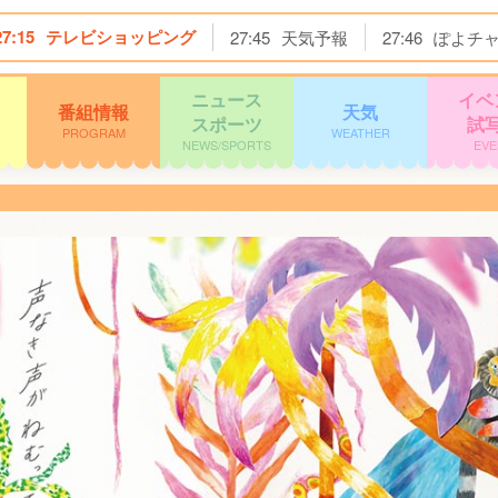
27:15
テレビショッピング
27:45
天気予報
27:46
ぽよチ
ニュース
イベ
番組情報
天気
スポーツ
試
PROGRAM
WEATHER
NEWS/SPORTS
EVE