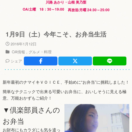
川路 あかり・山根 美乃梨
OA/土曜 18：30～19:00
再放送/月曜 24:30～25:00
1月9日（土）今年こそ、お弁当生活
2016年1月12日
OA情報
グルメ・料理
シェア
新年最初のナマイキＶＯＩＣＥ、手始めに“お弁当”に挑戦しました！
簡単なテクニックで出来る可愛いお弁当に、おいしそうに見える極
意、万能おかずもご紹介！
▼倶楽部員さんの
お弁当
お財布にもカラダにも気を遣っ