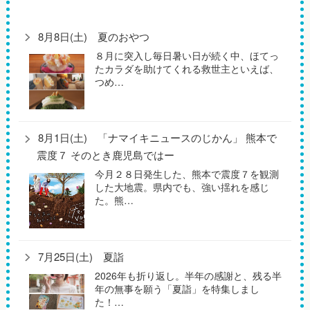
8月8日(土) 夏のおやつ
８月に突入し毎日暑い日が続く中、ほてっ
たカラダを助けてくれる救世主といえば、
つめ…
8月1日(土) 「ナマイキニュースのじかん」 熊本で
震度７ そのとき鹿児島ではー
今月２８日発生した、熊本で震度７を観測
した大地震。県内でも、強い揺れを感じ
た。熊…
7月25日(土) 夏詣
2026年も折り返し。半年の感謝と、残る半
年の無事を願う「夏詣」を特集しまし
た！…