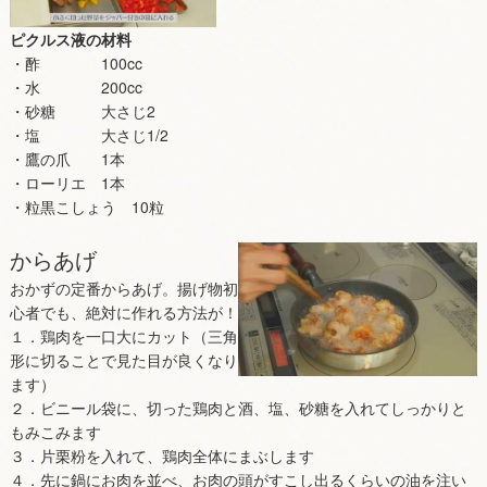
ピクルス液の材料
・酢 100cc
・水 200cc
・砂糖 大さじ2
・塩 大さじ1/2
・鷹の爪 1本
・ローリエ 1本
・粒黒こしょう 10粒
からあげ
おかずの定番からあげ。揚げ物初
心者でも、絶対に作れる方法が！
１．鶏肉を一口大にカット（三角
形に切ることで見た目が良くなり
ます）
２．ビニール袋に、切った鶏肉と酒、塩、砂糖を入れてしっかりと
もみこみます
３．片栗粉を入れて、鶏肉全体にまぶします
４．先に鍋にお肉を並べ、お肉の頭がすこし出るくらいの油を注い