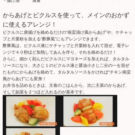
からあげとピクルスを使って、メインのおかず
に使えるアレンジ！
ピクルスに唐揚げを絡めるだけの“南蛮漬け風からあげ”や、ケチャッ
プと片栗粉を加える“酢豚風”にもアレンジできます。
酢豚風は、ピクルス液にケチャップと片栗粉を入れて混ぜ、電子レ
ンジで４０秒ほど加熱してあんを作り、それを絡めるだけ！
さらに、細かく刻んだピクルスにマヨネーズを加えれば、タルタル
ソースになり、大さじ１のピクルス液と醤油小さじ二分の一を混ぜ
たものにからあげを絡めて、タルタルソースをかければ“チキン南蛮
風からあげ”にも変身！
お弁当を詰めるときは、主食のごはんから、次に主菜のからあげ、
そして副菜を２つほど入れるのが基本です。