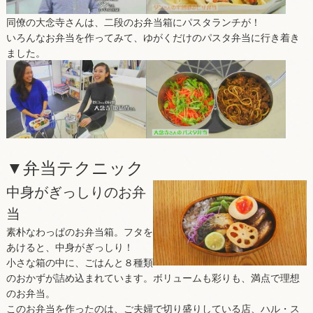
同僚の大念寺さんは、二段のお弁当箱にパスタランチが！
いろんなお弁当を作ってみて、ゆがくだけのパスタ弁当に行き着き
ました。
▼弁当テクニック
中身がぎっしりのお弁
当
素朴なわっぱのお弁当箱。フタを
あけると、中身がぎっしり！
小さな箱の中に、ごはんと８種類
のおかずが詰め込まれています。ボリュームも彩りも、満点で理想
のお弁当。
このお弁当を作ったのは、ご夫婦で切り盛りしている店、ハル・ス