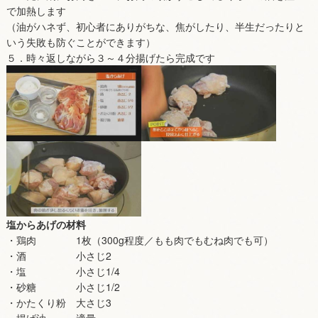
で加熱します
（油がハネず、初心者にありがちな、焦がしたり、半生だったりと
いう失敗も防ぐことができます）
５．時々返しながら３～４分揚げたら完成です
塩からあげの材料
・鶏肉 1枚（300g程度／もも肉でもむね肉でも可）
・酒 小さじ2
・塩 小さじ1/4
・砂糖 小さじ1/2
・かたくり粉 大さじ3
・揚げ油 適量