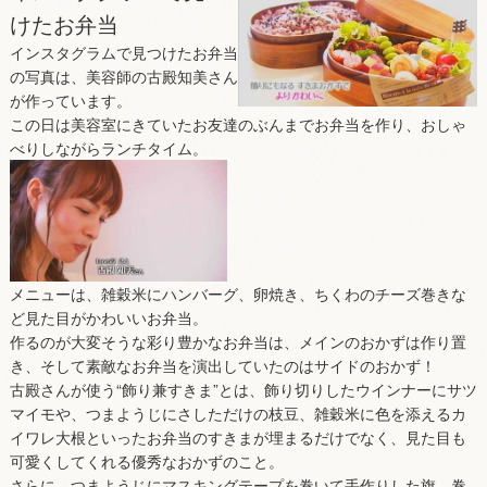
けたお弁当
インスタグラムで見つけたお弁当
の写真は、美容師の古殿知美さん
が作っています。
この日は美容室にきていたお友達のぶんまでお弁当を作り、おしゃ
べりしながらランチタイム。
メニューは、雑穀米にハンバーグ、卵焼き、ちくわのチーズ巻きな
ど見た目がかわいいお弁当。
作るのが大変そうな彩り豊かなお弁当は、メインのおかずは作り置
き、そして素敵なお弁当を演出していたのはサイドのおかず！
古殿さんが使う“飾り兼すきま”とは、飾り切りしたウインナーにサツ
マイモや、つまようじにさしただけの枝豆、雑穀米に色を添えるカ
イワレ大根といったお弁当のすきまが埋まるだけでなく、見た目も
可愛くしてくれる優秀なおかずのこと。
さらに、つまようじにマスキングテープを巻いて手作りした旗。巻