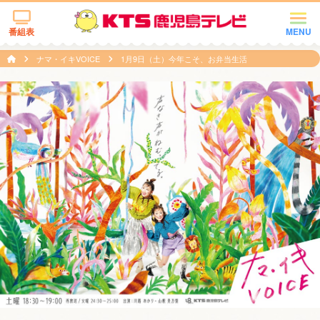
番組表
MENU
ナマ・イキVOICE
1月9日（土）今年こそ、お弁当生活