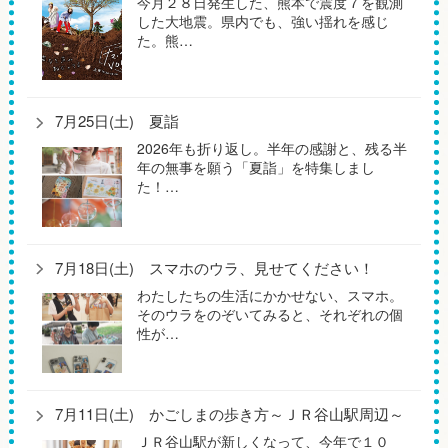
今月２８日発生した、熊本で震度７を観測
した大地震。県内でも、強い揺れを感じ
た。熊…
7月25日(土) 夏詣
2026年も折り返し。半年の感謝と、残る半
年の無事を願う「夏詣」を特集しまし
た！…
7月18日(土) スマホのウラ、見せてください！
わたしたちの生活にかかせない、スマホ。
そのウラをのぞいてみると、それぞれの個
性が…
7月11日(土) かごしまの歩き方～ＪＲ谷山駅周辺～
ＪＲ谷山駅が新しくなって、今年で１０