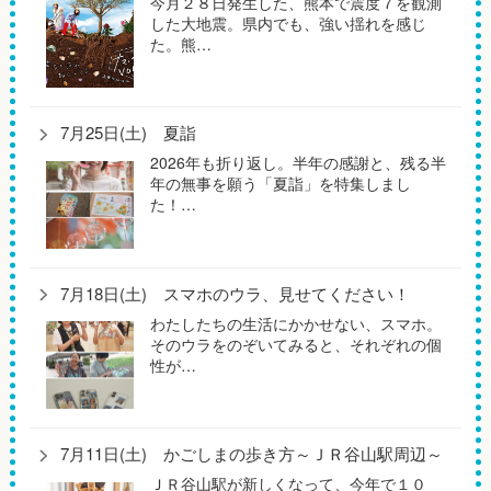
今月２８日発生した、熊本で震度７を観測
した大地震。県内でも、強い揺れを感じ
た。熊…
7月25日(土) 夏詣
2026年も折り返し。半年の感謝と、残る半
年の無事を願う「夏詣」を特集しまし
た！…
7月18日(土) スマホのウラ、見せてください！
わたしたちの生活にかかせない、スマホ。
そのウラをのぞいてみると、それぞれの個
性が…
7月11日(土) かごしまの歩き方～ＪＲ谷山駅周辺～
ＪＲ谷山駅が新しくなって、今年で１０